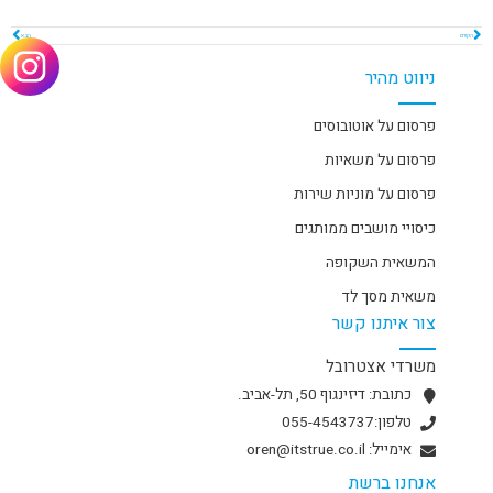
הקודם
הבא
ניווט מהיר
פרסום על אוטובוסים
פרסום על משאיות
פרסום על מוניות שירות
כיסויי מושבים ממותגים
המשאית השקופה
משאית מסך לד
צור איתנו קשר
משרדי אצטרובל
כתובת: דיזינגוף 50, תל-אביב.
טלפון:055-4543737
אימייל: oren@itstrue.co.il
אנחנו ברשת