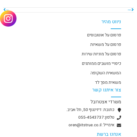
הקודם
הבא
ניווט מהיר
פרסום על אוטובוסים
פרסום על משאיות
פרסום על מוניות שירות
כיסויי מושבים ממותגים
המשאית השקופה
משאית מסך לד
צור איתנו קשר
משרדי אצטרובל
כתובת: דיזינגוף 50, תל-אביב.
טלפון:055-4543737
אימייל: oren@itstrue.co.il
אנחנו ברשת