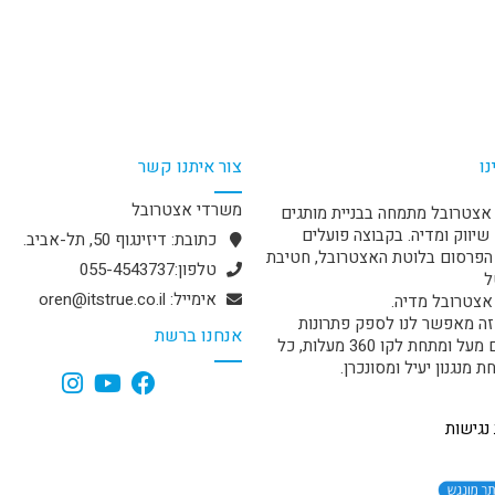
נו
צור איתנו קשר
משרדי אצטרובל
אצטרובל מתמחה בבניית מותגים
שיווק ומדיה. בקבוצה פועלים
כתובת: דיזינגוף 50, תל-אביב.
פרסום בלוטת האצטרובל, חטיבת
טלפון:055-4543737
ל
אימייל: oren@itstrue.co.il
אצטרובל מדיה.
זה מאפשר לנו לספק פתרונות
אנחנו ברשת
מקיפים מעל ומתחת לקו 360 מעלות, כל
 מנגנון יעיל ומסונכרן.
נגישות