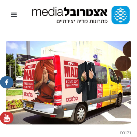
גלובס