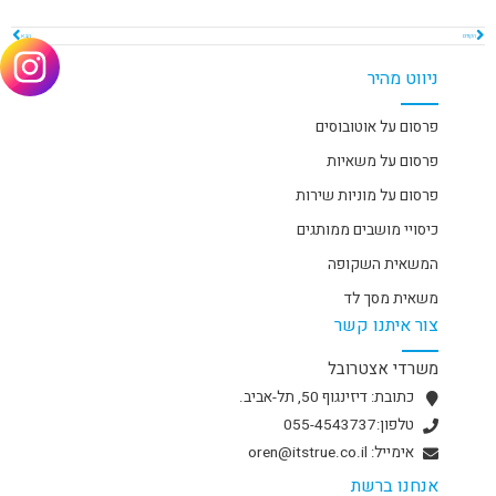
הקודם
הבא
ניווט מהיר
פרסום על אוטובוסים
פרסום על משאיות
פרסום על מוניות שירות
כיסויי מושבים ממותגים
המשאית השקופה
משאית מסך לד
צור איתנו קשר
משרדי אצטרובל
כתובת: דיזינגוף 50, תל-אביב.
טלפון:055-4543737
אימייל: oren@itstrue.co.il
אנחנו ברשת