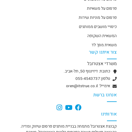
פרסום על משאיות
פרסום על מוניות שירות
כיסויי מושבים ממותגים
המשאית השקופה
משאית מסך לד
צור איתנו קשר
משרדי אצטרובל
כתובת: דיזינגוף 50, תל-אביב.
טלפון:055-4543737
אימייל: oren@itstrue.co.il
אנחנו ברשת
אודותינו
קבוצת אצטרובל מתמחה בבניית מותגים פרסום שיווק ומדיה.