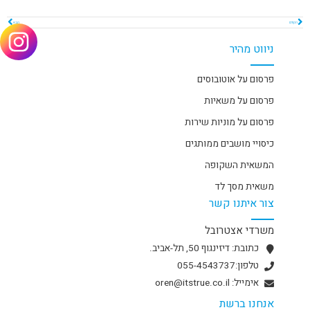
הקודם
הבא
ניווט מהיר
פרסום על אוטובוסים
פרסום על משאיות
פרסום על מוניות שירות
כיסויי מושבים ממותגים
המשאית השקופה
משאית מסך לד
צור איתנו קשר
משרדי אצטרובל
כתובת: דיזינגוף 50, תל-אביב.
טלפון:055-4543737
אימייל: oren@itstrue.co.il
אנחנו ברשת