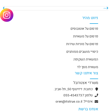
הקודם
הבא
ניווט מהיר
פרסום על אוטובוסים
פרסום על משאיות
פרסום על מוניות שירות
כיסויי מושבים ממותגים
המשאית השקופה
משאית מסך לד
צור איתנו קשר
משרדי אצטרובל
כתובת: דיזינגוף 50, תל-אביב.
טלפון:055-4543737
אימייל: oren@itstrue.co.il
אנחנו ברשת