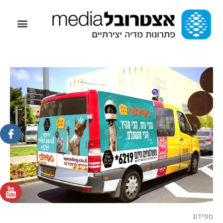
ספידוג