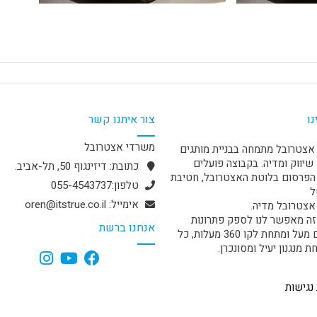
נו
צור איתנו קשר
משרדי אצטרובל
אצטרובל מתמחה בבניית מותגים
שיווק ומדיה. בקבוצה פועלים
כתובת: דיזינגוף 50, תל-אביב.
פרסום בלוטת האצטרובל, חטיבת
טלפון:055-4543737
ל
אימייל: oren@itstrue.co.il
אצטרובל מדיה.
זה מאפשר לנו לספק פתרונות
אנחנו ברשת
מקיפים מעל ומתחת לקו 360 מעלות, כל
 מנגנון יעיל ומסונכרן.
נגישות