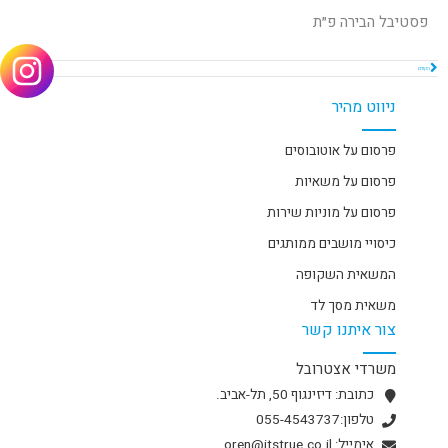
פסטיבל הבירה פ״ת
הקודם
הבא
ניווט מהיר
פרסום על אוטובוסים
פרסום על משאיות
פרסום על מוניות שירות
כיסויי מושבים ממותגים
המשאית השקופה
משאית מסך לד
צור איתנו קשר
משרדי אצטרובל
כתובת: דיזינגוף 50, תל-אביב.
טלפון:055-4543737
אימייל: oren@itstrue.co.il