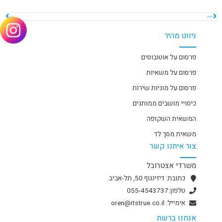
הקודם
הבא
ניווט מהיר
פרסום על אוטובוסים
פרסום על משאיות
פרסום על מוניות שירות
כיסויי מושבים ממותגים
המשאית השקופה
משאית מסך לד
צור איתנו קשר
משרדי אצטרובל
כתובת: דיזינגוף 50, תל-אביב.
טלפון:055-4543737
אימייל: oren@itstrue.co.il
אנחנו ברשת