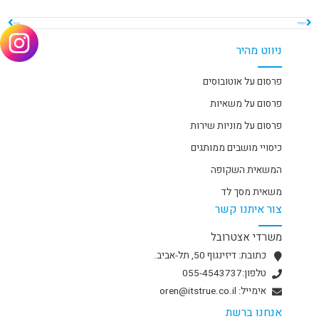
הקודם
הבא
ניווט מהיר
פרסום על אוטובוסים
פרסום על משאיות
פרסום על מוניות שירות
כיסויי מושבים ממותגים
המשאית השקופה
משאית מסך לד
צור איתנו קשר
משרדי אצטרובל
כתובת: דיזינגוף 50, תל-אביב.
טלפון:055-4543737
אימייל: oren@itstrue.co.il
אנחנו ברשת