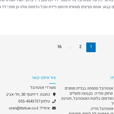
 הניידת של אצטרובל מדיה מסכי לד לפרסום נייד ברחבי העיר השלט שלכ
 קבוע. אנחנו מציעים משאית פרסום ניידת שכל הדפנות שלה הן מסכי לד גד
16
…
2
1
נו
צור איתנו קשר
משרדי אצטרובל
אצטרובל מתמחה בבניית מותגים
שיווק ומדיה. בקבוצה פועלים
כתובת: דיזינגוף 50, תל-אביב.
פרסום בלוטת האצטרובל, חטיבת
טלפון:055-4543737
ל
אימייל: oren@itstrue.co.il
אצטרובל מדיה.
זה מאפשר לנו לספק פתרונות