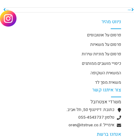
הקודם
הבא
ניווט מהיר
פרסום על אוטובוסים
פרסום על משאיות
פרסום על מוניות שירות
כיסויי מושבים ממותגים
המשאית השקופה
משאית מסך לד
צור איתנו קשר
משרדי אצטרובל
כתובת: דיזינגוף 50, תל-אביב.
טלפון:055-4543737
אימייל: oren@itstrue.co.il
אנחנו ברשת