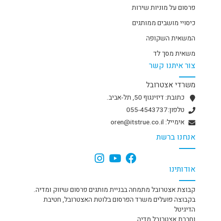
פרסום על מוניות שירות
כיסויי מושבים ממותגים
המשאית השקופה
משאית מסך לד
צור איתנו קשר
משרדי אצטרובל
כתובת: דיזינגוף 50, תל-אביב.
טלפון:055-4543737
אימייל: oren@itstrue.co.il
אנחנו ברשת
אודותינו
קבוצת אצטרובל מתמחה בבניית מותגים פרסום שיווק ומדיה.
בקבוצה פועלים משרד הפרסום בלוטת האצטרובל, חטיבת
הדיגיטל
וחברת אצטרובל מדיה.