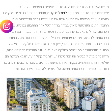
מדיית הפרסום על גבי מוניות הינה מדיה דינאמית המאפשרת למפרסמים
יצירתיות רבה. מדיה זו מתאימה
לפעילות קד”מ
, שטחי הפרסום הגדולים ומיקומם
בגובה העיניים מביאים את המוצר אותו אנו מעוניינים לקדם עד ללקוח עצמו.
המוצר והתוכן הפרסומי נראים בצורה ברורה לכל אחד המתבונן במונית. שטחי
הפרסום הגדולים מאפשרים למפרסמים חופש רב ויצירתיות גבוהה בעיצוב
הפרסומת. לדוגמא, ניתן להשתמש במקביל בכל שטחי הפרסום שעל המונית
בכדי להרכיב מסר פרסומי רב שלבי, ציון עובדה או שאלה בחלקה הקדמי של
המונית כשהתשובה מתנוססת בחלקה האחורי. בשונה משיטות פרסום אחרות,
מדיה פרסומית זו מביאה את הפרסומת ישירות אל קהל היעד, דוגמא מצוינת הם
שלטי חוצות הממוקמים בנקודה אחת ולמעשה מחכים שעוברים ושבים יצפו בהם.
במדיה פרסומית זו הפרסומת מגיעה אל הצופים לא משנה איפה הם נמצאים.