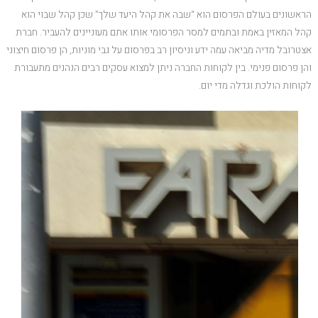
הראשונים בעולם הפרסום הוא “שבה את קהל היעד שלך” שכן קהל שבוי הוא
קהל המאזין באמת ובתמים למסר הפרסומי אותו אתם מעוניינים להעביר. חברת
אצטרובל מדיה מביאה עמה ידע וניסיון רב בפרסום על גבי מוניות, הן פרסום חיצוני
והן פרסום פנימי. בין לקוחות החברה ניתן למצוא עסקים רבים הנהנים מתעבורת
לקוחות הולכת וגדלה מדי יום.