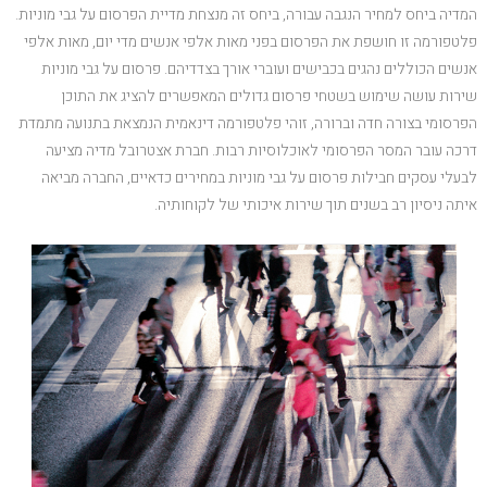
המדיה ביחס למחיר הנגבה עבורה, ביחס זה מנצחת מדיית הפרסום על גבי מוניות.
פלטפורמה זו חושפת את הפרסום בפני מאות אלפי אנשים מדי יום, מאות אלפי
אנשים הכוללים נהגים בכבישים ועוברי אורך בצדדיהם. פרסום על גבי מוניות
שירות עושה שימוש בשטחי פרסום גדולים המאפשרים להציג את התוכן
הפרסומי בצורה חדה וברורה, זוהי פלטפורמה דינאמית הנמצאת בתנועה מתמדת
דרכה עובר המסר הפרסומי לאוכלוסיות רבות. חברת אצטרובל מדיה מציעה
לבעלי עסקים חבילות פרסום על גבי מוניות במחירים כדאיים, החברה מביאה
איתה ניסיון רב בשנים תוך שירות איכותי של לקוחותיה.