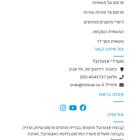
פרסום על משאיות
פרסום על מוניות שירות
כיסויי מושבים ממותגים
המשאית השקופה
משאית מסך לד
צור איתנו קשר
משרדי אצטרובל
כתובת: דיזינגוף 50, תל-אביב.
טלפון:055-4543737
אימייל: oren@itstrue.co.il
אנחנו ברשת
אודותינו
קבוצת אצטרובל מתמחה בבניית מותגים פרסום שיווק ומדיה.
בקבוצה פועלים משרד הפרסום בלוטת האצטרובל, חטיבת