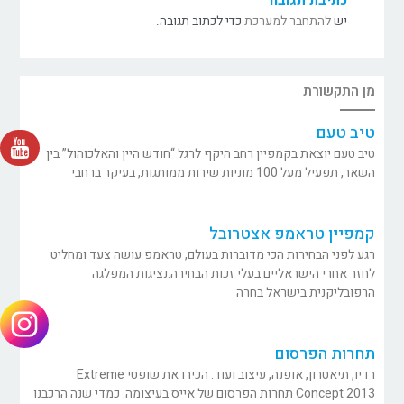
יש
להתחבר למערכת
כדי לכתוב תגובה.
מן התקשורת
טיב טעם
טיב טעם יוצאת בקמפיין רחב היקף לרגל “חודש היין והאלכוהול” בין
השאר, תפעיל מעל 100 מוניות שירות ממותגות, בעיקר ברחבי
קמפיין טראמפ אצטרובל
רגע לפני הבחירות הכי מדוברות בעולם, טראמפ עושה צעד ומחליט
לחזר אחרי הישראליים בעלי זכות הבחירה.נציגות המפלגה
הרפובליקנית בישראל בחרה
תחרות הפרסום
רדיו, תיאטרון, אופנה, עיצוב ועוד: הכירו את שופטי Extreme
Concept 2013 תחרות הפרסום של אייס בעיצומה. כמדי שנה הרכבנו