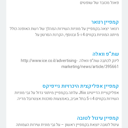
פאנל מכובד של שופטים
קמפיין רנואר
רנואר יצאה בקמפיין על מוניות השירות המהלך של רשת האופנה כולל
מיתוג המוניות בקווים 4 ו-5 ובנוסף, הקרנת הסרטון על
שת”פ וואלה
לינק לכתבה שת”פ וואלה. http://www.ice.co.il/advertising-
marketing/news/article/395661
קמפיין אפליקצית היכרויות גייפיקס
אפליקציית הדייטינג Jfiix עלתה בקמפיין מיתוגי גדול על גבי מוניות
השירות בקווים 4 ו-5 בתל אביב, באמצעות סוכנות אצטרובל מדיה.
קמפיין עיגול לטובה
עיגול לטובה יוצאת בקמפיין ראשון – על גבי מונית שירות העמותה